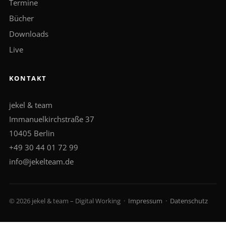
Termine
Bücher
Downloads
Live
KONTAKT
jekel & team
Immanuelkirchstraße 37
10405 Berlin
+49 30 44 01 72 99
info@jekelteam.de
© 2026 jekel & team – Digital Working ·
Impressum
·
Datenschutz